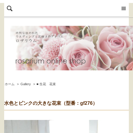
ホーム
>
Gallery
>
■ 生花 花束
水色とピンクの大きな花束（型番：gf276）